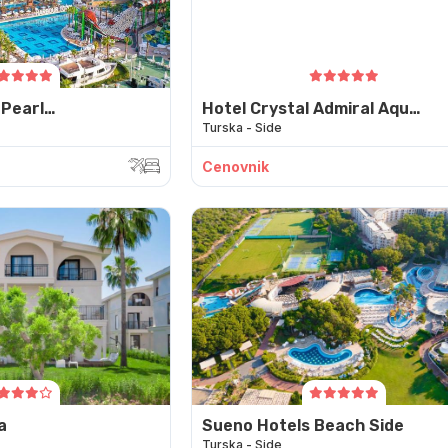
 Pearl
Hotel Crystal Admiral Aqua
Turska - Side
Collection
Cenovnik
a
Sueno Hotels Beach Side
Turska - Side