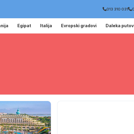
013 310 031
0
nija
Egipat
Italija
Evropski gradovi
Daleka putov