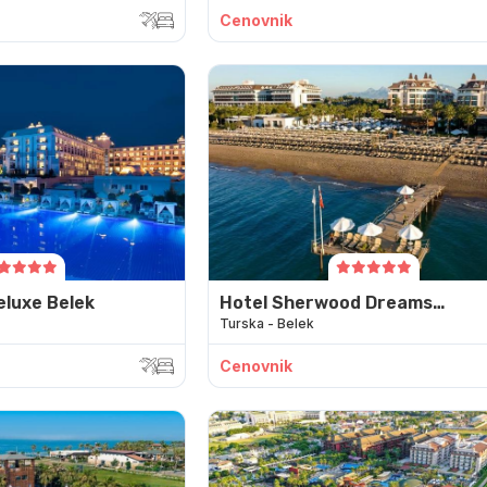
Cenovnik
eluxe Belek
Hotel Sherwood Dreams
Turska - Belek
Resort
Cenovnik