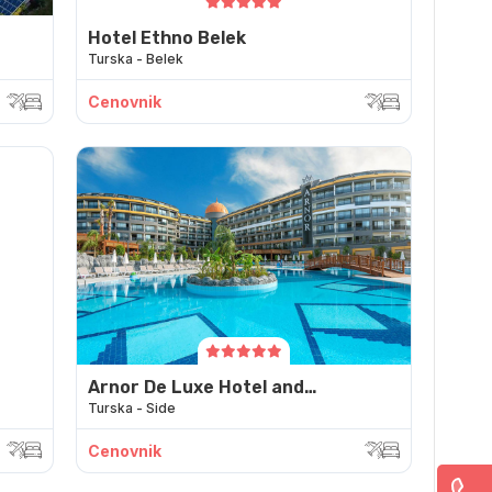
Hotel Ethno Belek
Turska - Belek
Cenovnik
Arnor De Luxe Hotel and
Turska - Side
Spa
Cenovnik