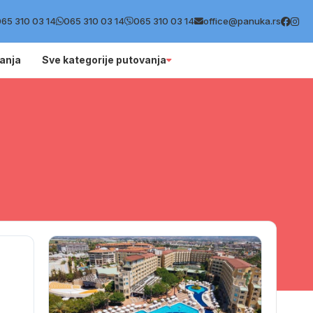
65 310 03 14
065 310 03 14
065 310 03 14
office@panuka.rs
anja
Sve kategorije putovanja