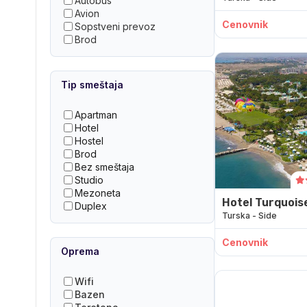
Autobus
Avion
Cenovnik
Sopstveni prevoz
Brod
Tip smeštaja
Apartman
Hotel
Hostel
Brod
Bez smeštaja
Studio
Mezoneta
Hotel Turquois
Duplex
Turska - Side
Cenovnik
Oprema
Wifi
Bazen