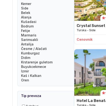
Kemer
Side
Belek
Alanja
Kušadasi
Crystal Sunset
Bodrum
Turska - Side
Collection
Fetije
Marmaris
Cenovnik
Sarimsakli
Antalija
Česme / Alačati
Kumburgaz
Didim
Krstarenje guletom
Buyukcekmece
Izmir
Kaš i Kalkan
Oren
Tip prevoza
Hotel La Benat
Turska - Side