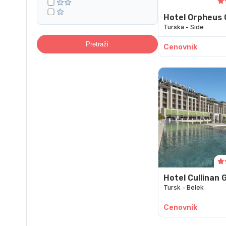
Hotel Orpheus
Turska - Side
Pretraži
Cenovnik
Hotel Cullinan 
Tursk - Belek
Resort
Cenovnik