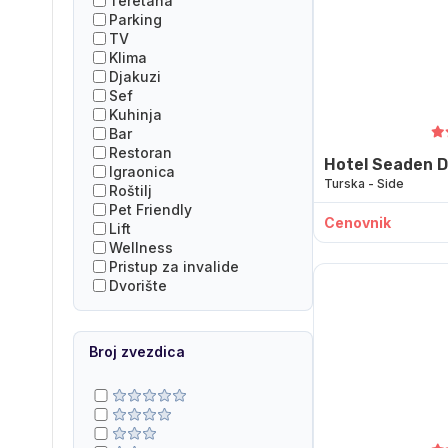
Teretana
Parking
TV
Klima
Djakuzi
Sef
Kuhinja
Bar
Restoran
Hotel Seaden 
Igraonica
Turska - Side
Roštilj
Pet Friendly
Cenovnik
Lift
Wellness
Pristup za invalide
Dvorište
Broj zvezdica