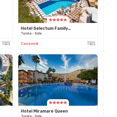
Hotel Selectum Family
Turska - Side
Resort Side
Cenovnik
Hotel Miramare Queen
Turska - Side