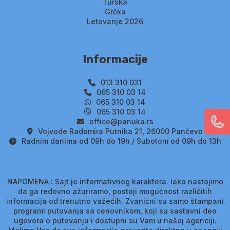
Turska
Grčka
Letovanje 2026
Informacije
013 310 031
065 310 03 14
065 310 03 14
065 310 03 14
office@panuka.rs
Vojvode Radomira Putnika 21, 26000 Pančevo
Radnim danima od 09h do 19h / Subotom od 09h do 13h
NAPOMENA : Sajt je informativnog karaktera. Iako nastojimo
da ga redovno ažuriramo, postoji mogućnost različitih
informacija od trenutno važećih. Zvanični su samo štampani
programi putovanja sa cenovnikom, koji su sastavni deo
ugovora o putovanju i dostupni su Vam u našoj agenciji.