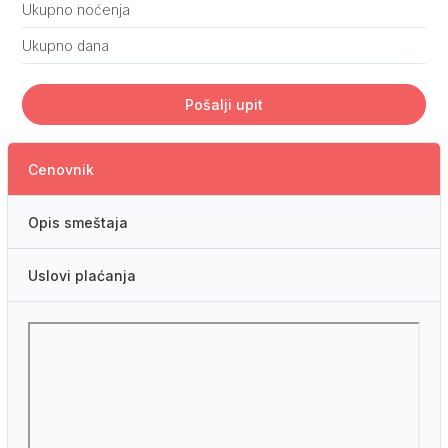
Ukupno noćenja
Ukupno dana
Pošalji upit
Cenovnik
Opis smeštaja
Uslovi plaćanja