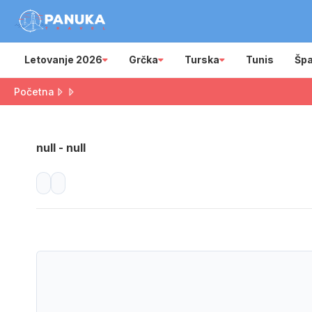
Letovanje 2026
Grčka
Turska
Tunis
Špa
Početna
null - null