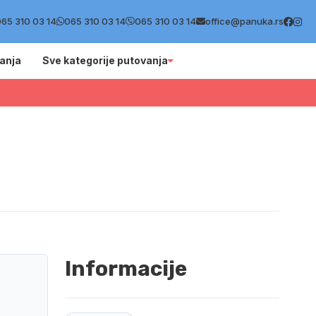
65 310 03 14
065 310 03 14
065 310 03 14
office@panuka.rs
anja
Sve kategorije putovanja
Informacije