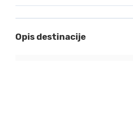
Ime i prezime
Broj odraslih putnika
Opis destinacije
Budžet u eurima
Destinacija
Dodatne napomene vezane za putovanje