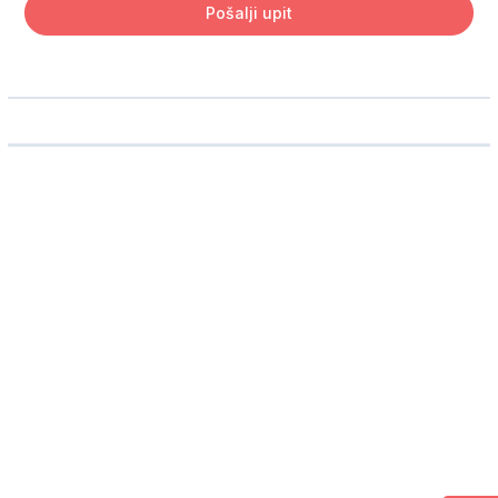
Pošalji upit
Ime i prezime
Telefon
Email adresa
Broj odraslih putnika
Broj dece
Koliko deca imaju godina