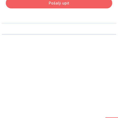
Pošalji upit
Ime i prezime
Telefon
Email adresa
Broj odraslih putnika
Broj dece
Koliko deca imaju godina